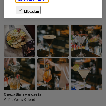
cookie-k használatáról
.
OperaBistro képgaléria
Elfogadom
Fotós: Berecz Valter
OperaBistro galéria
Fotós: Veres Botond